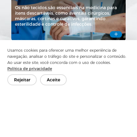
Os não tecidos são essenciais na medicina para
itens descartáveis, como aventais cirúrgicos,
máscaras, cortinas e curativos, garantindo
esterilidade e controle de infecções.

Usamos cookies para oferecer uma melhor experiência de
navegação, analisar o tráfego do site e personalizar o conteúdo.
Ao usar este site, você concorda com o uso de cookies.
Política de privacidade
Rejeitar
Aceite
SÉRIE DE MELHORIAS PARA CASAS
Os não tecidos são usados na decoração
residencial para revestimento de papel de
parede, estofados de móveis, interliners e tique
de colchões, proporcionando durabilidade,
isolamento e retenção de forma.
