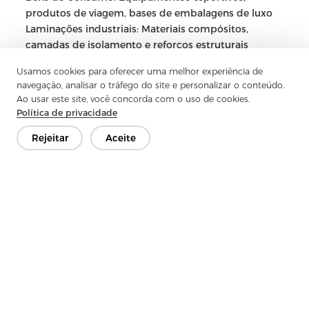
produtos de viagem, bases de embalagens de luxo
Laminações industriais: Materiais compósitos,
camadas de isolamento e reforços estruturais
Essa adaptabilidade entre setores faz do spunlace
Usamos cookies para oferecer uma melhor experiência de
uma das categorias que mais crescem em
navegação, analisar o tráfego do site e personalizar o conteúdo.
aplicações globais não tecidas.
Ao usar este site, você concorda com o uso de cookies.
Política de privacidade
Clientes-Alvo: Adaptados
Rejeitar
Aceite
para Necessidades
Profissionais de Produção
Nossos produtos são ideais
para:
Fabricantes de interiores automotivos
Fábricas e laminadoras de couro sintético