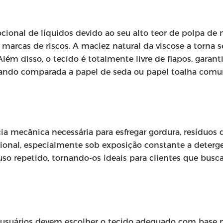
ional de líquidos devido ao seu alto teor de polpa de 
cas de riscos. A maciez natural da viscose a torna seg
. Além disso, o tecido é totalmente livre de fiapos, ga
uando comparada a papel de seda ou papel toalha com
a mecânica necessária para esfregar gordura, resíduos d
onal, especialmente sob exposição constante a deterge
so repetido, tornando-os ideais para clientes que busca
suários devem escolher o tecido adequado com base no