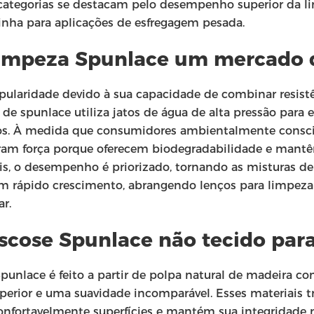
 categorias se destacam pelo desempenho superior da l
inha para aplicações de esfregagem pesada.
 limpeza Spunlace um mercado
ularidade devido à sua capacidade de combinar resist
e spunlace utiliza jatos de água de alta pressão para e
fiapos. À medida que consumidores ambientalmente consci
haram força porque oferecem biodegradabilidade e ma
is, o desempenho é priorizado, tornando as misturas de 
em rápido crescimento, abrangendo lenços para limpeza 
ar.
iscose Spunlace não tecido par
unlace é feito a partir de polpa natural de madeira co
erior e uma suavidade incomparável. Esses materiais t
onfortavelmente superfícies e mantém sua integridad