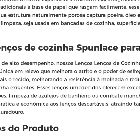
radicionais à base de papel que rasgam facilmente, ess
Sua estrutura naturalmente porosa captura poeira, óleo 
impeza, seja usada em bancadas de cozinha, superfície
Lenços de cozinha Spunlace par
o de alto desempenho, nossos Lenços Lenços de Cozin
 única em relevo que melhora o atrito e o poder de e
ais o tecido, melhorando a resistência à molhada e redu
nha exigentes. Esses lenços umedecidos oferecem excel
ões, limpeza de azulejos de banheiro ou combate mancha
 prática e econômica aos lenços descartáveis, atraindo
uradouro.
os do Produto