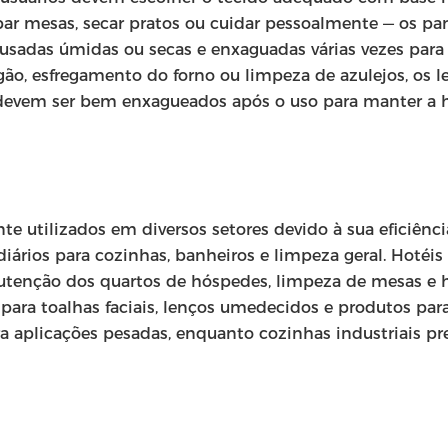
par mesas, secar pratos ou cuidar pessoalmente — os p
 usadas úmidas ou secas e enxaguadas várias vezes para
ão, esfregamento do forno ou limpeza de azulejos, os
devem ser bem enxagueados após o uso para manter a higi
 utilizados em diversos setores devido à sua eficiênc
diários para cozinhas, banheiros e limpeza geral. Hoté
nutenção dos quartos de hóspedes, limpeza de mesas e 
r para toalhas faciais, lenços umedecidos e produtos p
a aplicações pesadas, enquanto cozinhas industriais p